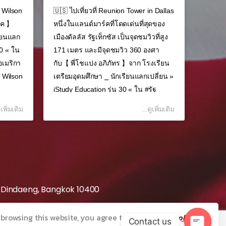
 Wilson
🇺🇸 ไปเที่ยวที่ Reunion Tower in Dallas
🇺🇸 เ
ภัค 】
หนึ่งในแลนด์มาร์คที่โดดเด่นที่สุดของ
สโมสร 
รียนแลก
เมืองดัลลัส รัฐเท็กซัส เป็นจุดชมวิวที่สูง
ความสำ
30 « ใน
171 เมตร และมีจุดชมวิว 360 องศา
⚽🏆 กั
เมริกา
กับ【 พี่โชแปง อภิภัทร 】จาก โรงเรียน
โรงเรี
 Wilson
เตรียมอุดมศึกษา ⎯ นักเรียนแลกเปลี่ยน »
เปลี่ยน
iStudy Education รุ่น 30 « ใน #รัฐ
#รัฐนิ
อาร์คันซอ #ประเทศสหรัฐอเมริกา...
🇹🇭 M
ูเพิ่มเติม
...ดูเพิ่มเติม
Centenn
, Dindaeng, Bangkok 10400
 browsing this website, you agree to our
privacy policy
.
Contact us