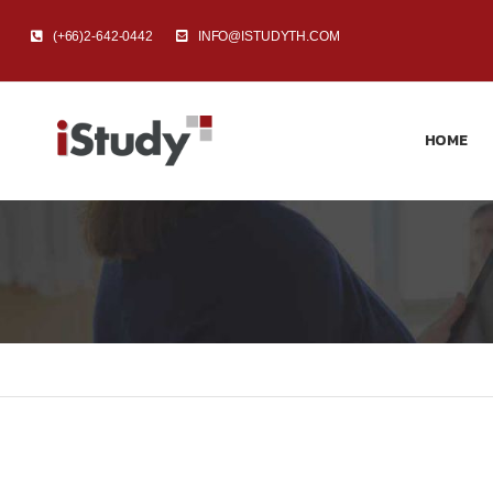
(+66)2-642-0442
INFO@ISTUDYTH.COM
HOME
Home
ISTUDY CAMP #28