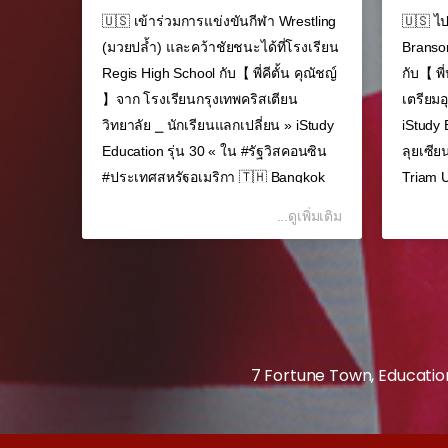
ดับภาษา
🇺🇸 เข้าร่วมการแข่งขันกีฬา Wrestling
🇺🇸 ไป
(มวยปล้ำ) และคว้าชัยชนะได้ที่โรงเรียน
Branson
 32 ⌟
Regis High School กับ【 พี่คีตั้น คุณัชญ์
กับ【 พี
เชิญ
】จาก โรงเรียนกรุงเทพคริสเตียน
เตรียมอ
่วมการ
วิทยาลัย ⎯ นักเรียนแลกเปลี่ยน » iStudy
iStudy 
ินทางไป
Education รุ่น 30 « ใน #รัฐวิสคอนซิน
ลุยเซี
ซึมซับ
#ประเทศสหรัฐอเมริกา 🇹🇭 Bangkok
Triam 
ูลใน
Christian College 🇺🇸 Regis...
Southsi
เพิ่มเติม
...ดูเพิ่มเติม
ิกา
รอก
ม่มี
อบภาษา
7 Fortune Town, Educatio
เรียน
ธยม...