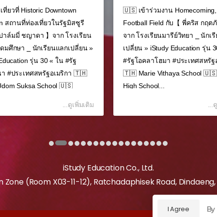
เที่ยวที่ Historic Downtown
🇺🇸 เข้าร่วมงาน Homecoming,
 สถานที่ท่องเที่ยวในรัฐมิสซูรี
Football Field กับ【 พี่คริส กฤต
่ปาล์มมี่ ชญาดา 】จาก โรงเรียน
จาก โรงเรียนมารีย์วิทยา ⎯ นักเ
ุดมศึกษา ⎯ นักเรียนแลกเปลี่ยน »
เปลี่ยน » iStudy Education รุ่น 
Education รุ่น 30 « ใน #รัฐ
#รัฐโอคลาโฮมา #ประเทศสหรัฐอ
ยนา #ประเทศสหรัฐอเมริกา 🇹🇭
🇹🇭 Marie Vithaya School 🇺🇸
Udom Suksa School 🇺🇸
High School...
de High...
...ดูเพิ่มเติม
...ด
iStudy Education Co., Ltd.
n Zone (Room X03-11-12), Ratchadaphisek Road, Dindaeng
By
I Agree