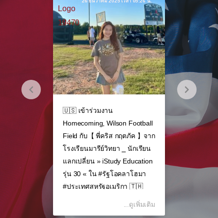
เวลา 05:26 น.
22 ธันวาคม 2025 เวลา 06:15 น.
19 ธัน
🇺🇸 ไปเที่ยวที่ Reunion Tower
🇺🇸 เข้าร
n Football
in Dallas หนึ่งในแลนด์มาร์คที่
ฟุตบอลของ
กฤตภัค 】จาก
โดดเด่นที่สุดของเมืองดัลลัส รัฐ
Soccer Clu
⎯ นักเรียน
เท็กซัส เป็นจุดชมวิวที่สูง 171
สำเร็จ และ
y Education
เมตร และมีจุดชมวิว 360 องศา
🥰⚽🏆 กับ【 
อคลาโฮมา
กับ【 พี่โชแปง อภิภัทร 】จาก
พงค์ 】จาก 
กา 🇹🇭
โรงเรียนเตรียมอุดมศึกษา ⎯
⎯ นักเรียนแ
ol 🇺🇸
นักเรียนแลกเปลี่ยน » iStudy
Education ร
...ดูเพิ่มเติม
...ดูเพิ่มเติม
..
Education รุ่น 30 « ใน #รัฐ
นิวเม็กซิโ