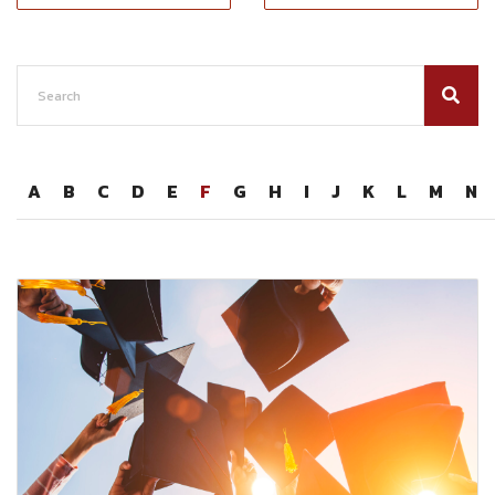
A
B
C
D
E
F
G
H
I
J
K
L
M
N