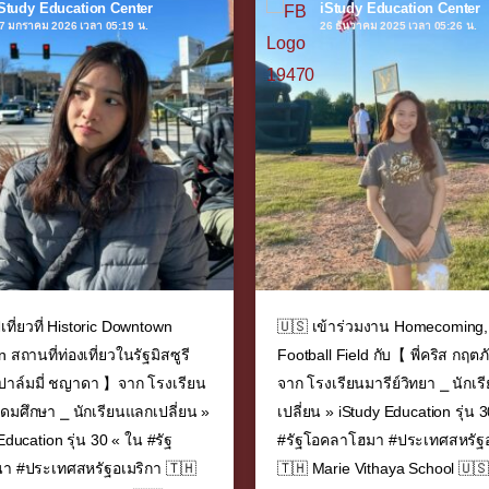
Study Education Center
iStudy Education Center
7 มกราคม 2026 เวลา 05:19 น.
26 ธันวาคม 2025 เวลา 05:26 น.
เที่ยวที่ Historic Downtown
🇺🇸 เข้าร่วมงาน Homecoming,
 สถานที่ท่องเที่ยวในรัฐมิสซูรี
Football Field กับ【 พี่คริส กฤต
่ปาล์มมี่ ชญาดา 】จาก โรงเรียน
จาก โรงเรียนมารีย์วิทยา ⎯ นักเ
ุดมศึกษา ⎯ นักเรียนแลกเปลี่ยน »
เปลี่ยน » iStudy Education รุ่น 
Education รุ่น 30 « ใน #รัฐ
#รัฐโอคลาโฮมา #ประเทศสหรัฐอ
ยนา #ประเทศสหรัฐอเมริกา 🇹🇭
🇹🇭 Marie Vithaya School 🇺🇸