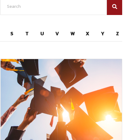
S
T
U
V
W
X
Y
Z