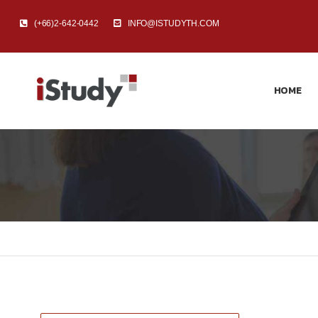
(+66)2-642-0442
INFO@ISTUDYTH.COM
HOME
Home
University Pathway