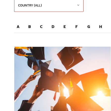
A
B
C
D
E
F
G
H