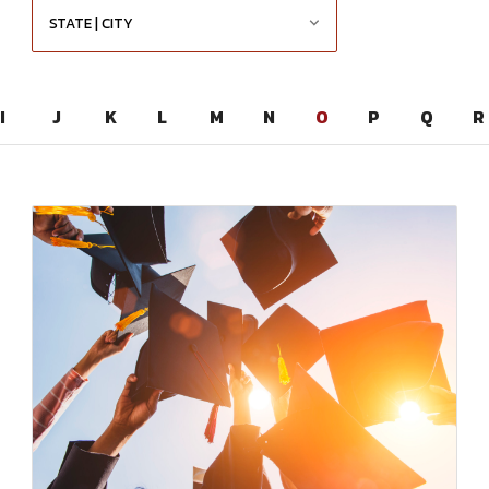
I
J
K
L
M
N
O
P
Q
R