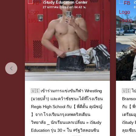
iStudy Education Center
i
27 มกราคม 2026 เวลา 04:42 น.
0
ดับภาษา
🇺🇸 เข้าร่วมการแข่งขันกีฬา Wrestling
🇺🇸 ไป
(มวยปล้ำ) และคว้าชัยชนะได้ที่โรงเรียน
Branson
 32 ⌟
Regis High School กับ【 พี่คีตั้น คุณัชญ์
กับ【 พี
เชิญ
】จาก โรงเรียนกรุงเทพคริสเตียน
เตรียมอ
่วมการ
วิทยาลัย ⎯ นักเรียนแลกเปลี่ยน » iStudy
iStudy 
ินทางไป
Education รุ่น 30 « ใน #รัฐวิสคอนซิน
ลุยเซี