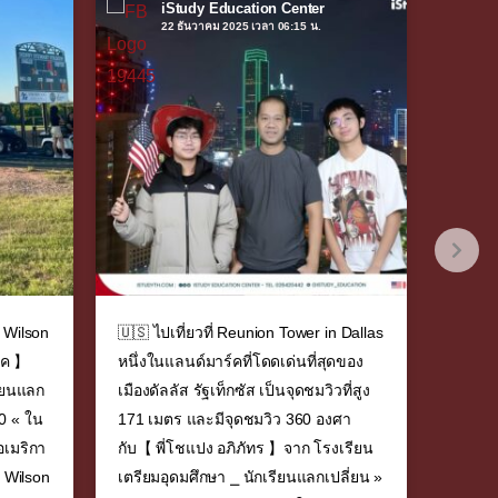
iStudy Education Center
22 ธันวาคม 2025 เวลา 06:15 น.
 Wilson
🇺🇸 ไปเที่ยวที่ Reunion Tower in Dallas
🇺🇸 เ
ภัค 】
หนึ่งในแลนด์มาร์คที่โดดเด่นที่สุดของ
สโมสร 
รียนแลก
เมืองดัลลัส รัฐเท็กซัส เป็นจุดชมวิวที่สูง
ความสำ
30 « ใน
171 เมตร และมีจุดชมวิว 360 องศา
⚽🏆 กั
เมริกา
กับ【 พี่โชแปง อภิภัทร 】จาก โรงเรียน
โรงเรี
 Wilson
เตรียมอุดมศึกษา ⎯ นักเรียนแลกเปลี่ยน »
เปลี่ยน